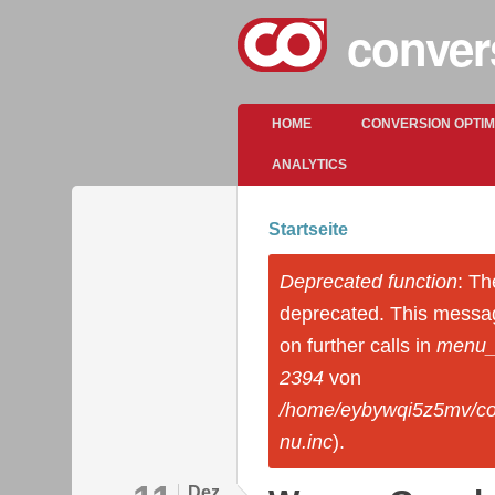
conver
Hauptmenü
HOME
CONVERSION OPTI
ANALYTICS
Startseite
Sie sind hier
Deprecated function
: Th
Fehlermeldung
deprecated. This messa
on further calls in
menu_s
2394
von
/home/eybywqi5z5mv/co
nu.inc
).
Dez