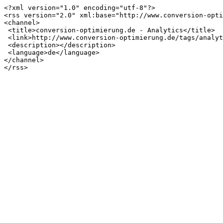
<?xml version="1.0" encoding="utf-8"?>

<rss version="2.0" xml:base="http://www.conversion-opti
<channel>

 <title>conversion-optimierung.de - Analytics</title>

 <link>http://www.conversion-optimierung.de/tags/analytics</link>

 <description></description>

 <language>de</language>

</channel>
